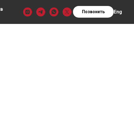
ов
Eng
Позвонить