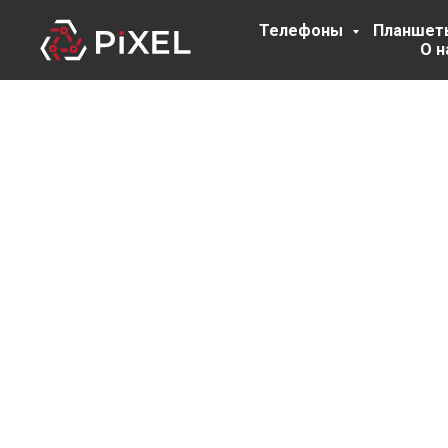
Телефоны
Планше
О н