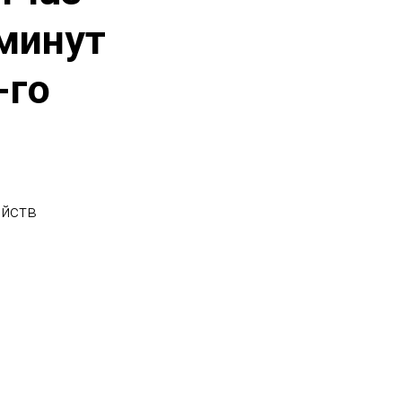
минут
-го
ойств